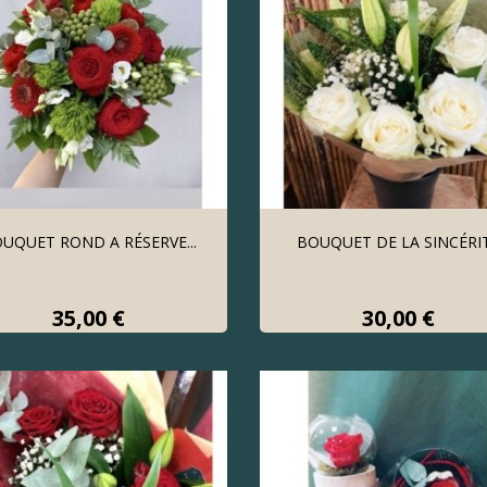
UQUET ROND A RÉSERVE...
BOUQUET DE LA SINCÉRI
Prix
Prix
35,00 €
30,00 €