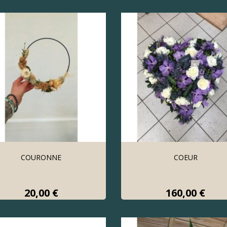
COURONNE
COEUR
Prix
Prix
20,00 €
160,00 €