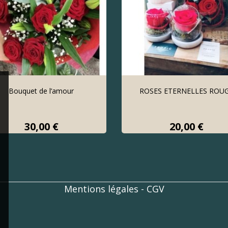
Bouquet de l’amour
ROSES ETERNELLES ROU
Prix
Prix
30,00 €
20,00 €
Mentions légales
-
CGV