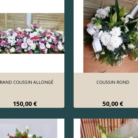
RAND COUSSIN ALLONGÉ
COUSSIN ROND
Prix
Prix
150,00 €
50,00 €