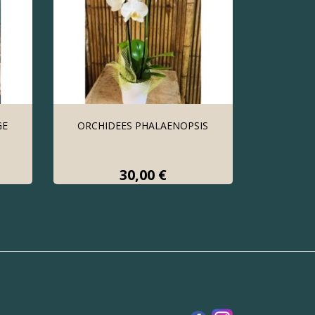
GE
ORCHIDEES PHALAENOPSIS
Prix
30,00 €