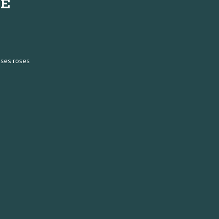
IÉ
oses roses