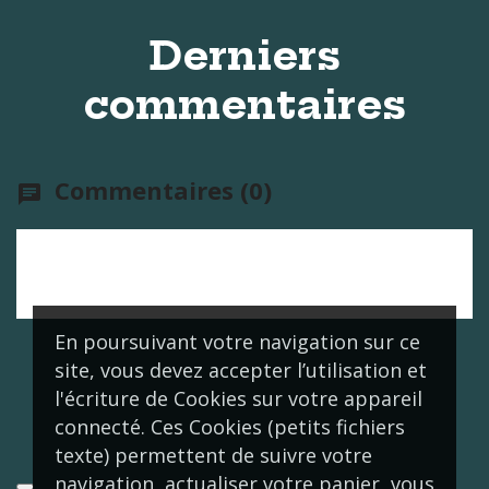
Derniers
commentaires
Commentaires (0)
chat
Aucun avis n'a été publié pour le
moment.
En poursuivant votre navigation sur ce
site, vous devez accepter l’utilisation et
l'écriture de Cookies sur votre appareil
connecté. Ces Cookies (petits fichiers
texte) permettent de suivre votre
navigation, actualiser votre panier, vous